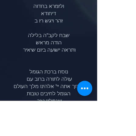
ולזמרא בחדוה
דיחודא
זהר ויגש רז ב
שבח לקב"ה בלילה
הודה מראש
ותראה ישועה ביום שיאיר 
נוסח ברכת הגומל
עולה לתורה ברוב עם 
 ברוך אתה יי' אלהינו מלך העולם
הגומל לחיבים טובות
שגמלני טוב 
הקהל עונה אחריו
מי שגמלך טוב
הוא יגמלך כל טוב סלה