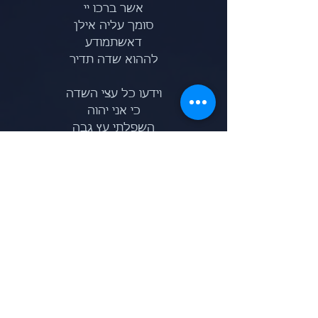
אשר ברכו יי
סומך עליה אילן
דאשתמודע
לההוא שדה תדיר
וידעו כל עצי השדה
כי אני יהוה
השפלתי עץ גבה
הגבהתי עץ שפל
הובשתי עץ לח
והפרחתי עץ יבש
אני יהוה דברתי ועשיתי
יחזקאל יז כד
עצי השדה
אלו הבריות