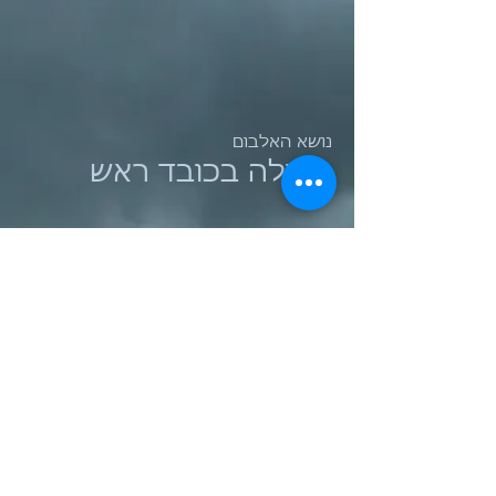
נושא האלבום
תפילה בכובד ראש
1 - נון הנפלאות לתיקו אליהו
2 - שמחה גדולה At Home
3- נולד מתוך שינה New Song
4 - אנו דור יתומים, הקב"ה אבי יתומים
5 - גמרא מתוקה באידיש
6 - אש יה אש - איש אשה
7 - Parking Angel
8 - Where do I Go
9 - Torah Safed in Upper Dawn
10 - עיקר הרחמנות הוא לרחם על
ISRAEL
עיבודים נגינה והקלטה - שמעון ביטון שיח'